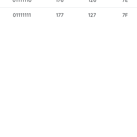
01111110
176
126
7E
01111111
177
127
7F